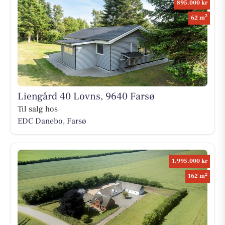
895.000 kr
2
62 m
Liengård 40 Lovns, 9640 Farsø
Til salg hos
EDC Danebo, Farsø
1.995.000 kr
2
162 m