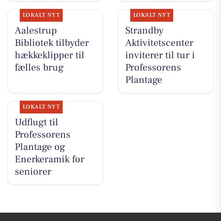
LOKALT NYT
LOKALT NYT
Aalestrup
Strandby
Bibliotek tilbyder
Aktivitetscenter
hækkeklipper til
inviterer til tur i
fælles brug
Professorens
Plantage
LOKALT NYT
Udflugt til
Professorens
Plantage og
Enerkeramik for
seniorer