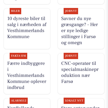
BILER
JOBNYT
10 dyreste biler til
Savner du nye
salg i nærheden af
græsgange? - Her
Vesthimmerlands
er nye ledige
Kommune
stillinger i Farsø
og omegn
FAKTA OM
JOBNYT
Færre indbyggere
CNC-operatør til
i
specialmaskinepr
Vesthimmerlands
oduktion nær
Kommune oplever
Farsø
indbrud
ALARM112
LOKALT NYT