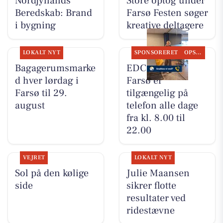
Nordjyllands
Store optog under
Beredskab: Brand
Farsø Festen søger
i bygning
kreative deltagere
LOKALT NYT
SPONSORERET
OPSLAGSTAVLEN
Bagagerumsmarke
EDC Danebo,
d hver lørdag i
Farsø er
Farsø til 29.
tilgængelig på
august
telefon alle dage
fra kl. 8.00 til
22.00
VEJRET
LOKALT NYT
Sol på den kølige
Julie Maansen
side
sikrer flotte
resultater ved
ridestævne