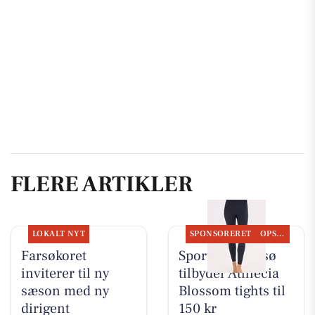
FLERE ARTIKLER
LOKALT NYT
SPONSORERET
OPSLAGSTAVLEN
Farsøkoret
Sportigan Farsø
inviterer til ny
tilbyder Athlecia
sæson med ny
Blossom tights til
dirigent
150 kr