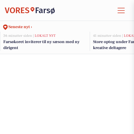
VORES
Farsø
Seneste nyt ›
36 minutter siden |
LOKALT NYT
41 minutter siden |
LOKA
Farsøkoret inviterer til ny sæson med ny
Store optog under Far
dirigent
kreative deltagere