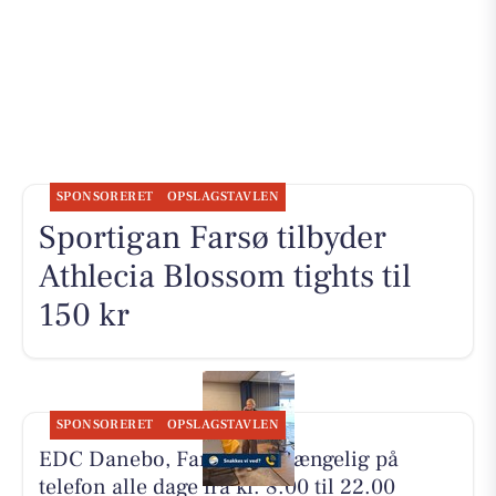
SPONSORERET
OPSLAGSTAVLEN
Sportigan Farsø tilbyder
Athlecia Blossom tights til
150 kr
SPONSORERET
OPSLAGSTAVLEN
EDC Danebo, Farsø er tilgængelig på
telefon alle dage fra kl. 8.00 til 22.00