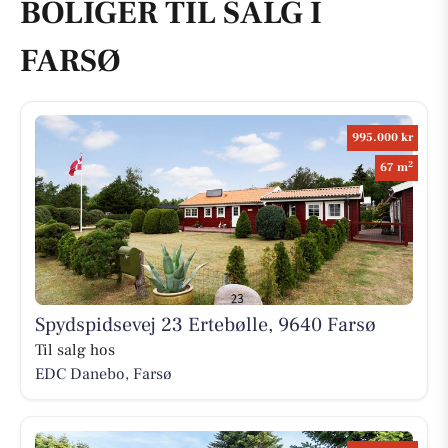
BOLIGER TIL SALG I
FARSØ
995.000 kr
2
67 m
Spydspidsevej 23 Ertebølle, 9640 Farsø
Til salg hos
EDC Danebo, Farsø