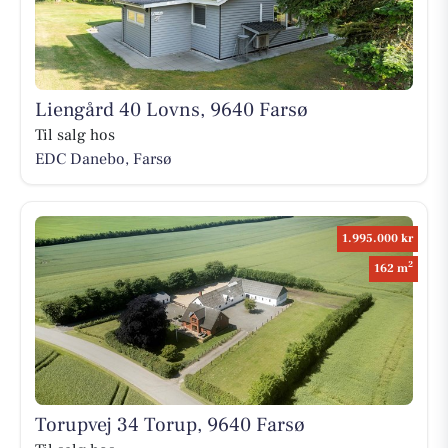
Liengård 40 Lovns, 9640 Farsø
Til salg hos
EDC Danebo, Farsø
1.995.000 kr
2
162 m
Torupvej 34 Torup, 9640 Farsø