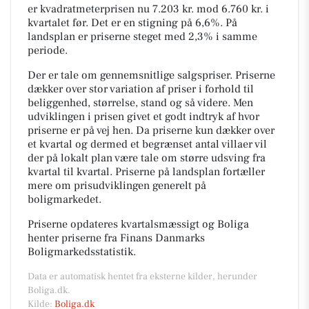
er kvadratmeterprisen nu 7.203 kr. mod 6.760 kr. i
kvartalet før. Det er en stigning på 6,6%. På
landsplan er priserne steget med 2,3% i samme
periode.
Der er tale om gennemsnitlige salgspriser. Priserne
dækker over stor variation af priser i forhold til
beliggenhed, størrelse, stand og så videre. Men
udviklingen i prisen givet et godt indtryk af hvor
priserne er på vej hen. Da priserne kun dækker over
et kvartal og dermed et begrænset antal villaer vil
der på lokalt plan være tale om større udsving fra
kvartal til kvartal. Priserne på landsplan fortæller
mere om prisudviklingen generelt på
boligmarkedet.
Priserne opdateres kvartalsmæssigt og Boliga
henter priserne fra Finans Danmarks
Boligmarkedsstatistik.
Data er automatisk hentet fra eksterne kilder, herunder
Boliga.dk.
Kilde:
Boliga.dk