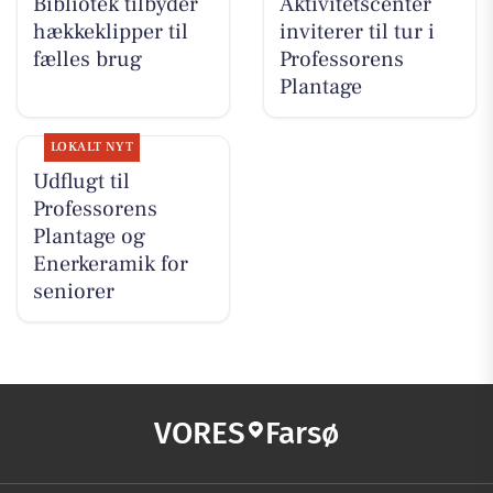
Bibliotek tilbyder
Aktivitetscenter
hækkeklipper til
inviterer til tur i
fælles brug
Professorens
Plantage
LOKALT NYT
Udflugt til
Professorens
Plantage og
Enerkeramik for
seniorer
VORES
Farsø