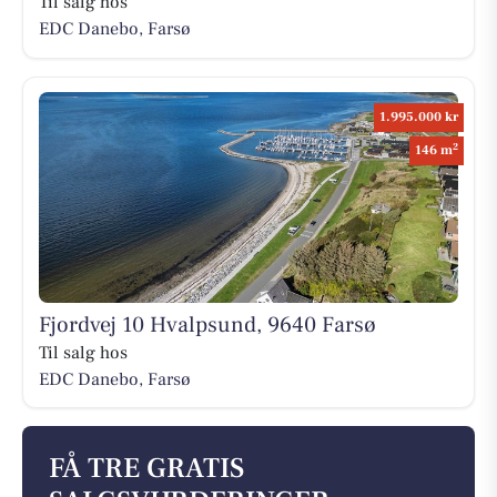
Til salg hos
EDC Danebo, Farsø
1.995.000 kr
2
146 m
Fjordvej 10 Hvalpsund, 9640 Farsø
Til salg hos
EDC Danebo, Farsø
FÅ TRE GRATIS