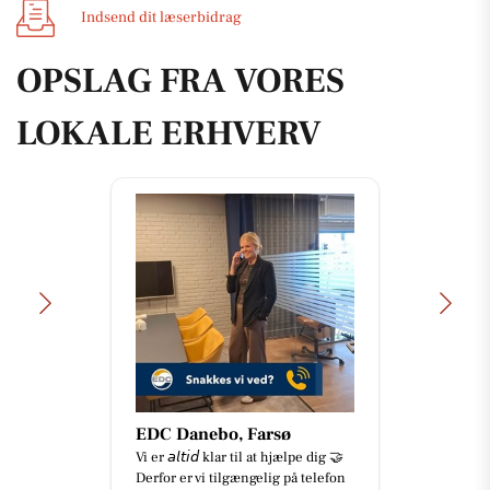
Indsend dit læserbidrag
OPSLAG FRA VORES
LOKALE ERHVERV
EDC Danebo, Farsø
Vi er 𝘢𝘭𝘵𝘪𝘥 klar til at hjælpe dig 🤝
Derfor er vi tilgængelig på telefon