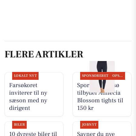
FLERE ARTIKLER
LOKALT NYT
SPONSORERET
OPSLAGSTAVLEN
Farsøkoret
Sportigan Farsø
inviterer til ny
tilbyder Athlecia
sæson med ny
Blossom tights til
dirigent
150 kr
BILER
JOBNYT
10 dyreste biler til
Savner du nye