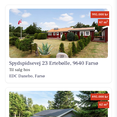
995.000 kr
2
67 m
Spydspidsevej 23 Ertebølle, 9640 Farsø
Til salg hos
EDC Danebo, Farsø
895.000 kr
2
62 m