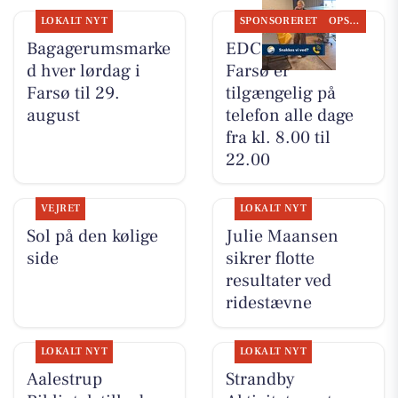
LOKALT NYT
SPONSORERET
OPSLAGSTAVLEN
Bagagerumsmarke
EDC Danebo,
d hver lørdag i
Farsø er
Farsø til 29.
tilgængelig på
august
telefon alle dage
fra kl. 8.00 til
22.00
VEJRET
LOKALT NYT
Sol på den kølige
Julie Maansen
side
sikrer flotte
resultater ved
ridestævne
LOKALT NYT
LOKALT NYT
Aalestrup
Strandby