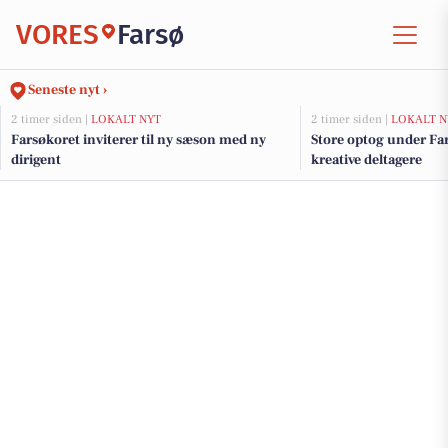
VORES
Farsø
Seneste nyt ›
2 timer siden |
LOKALT NYT
2 timer siden |
LOKALT N
Farsøkoret inviterer til ny sæson med ny
Store optog under Far
dirigent
kreative deltagere