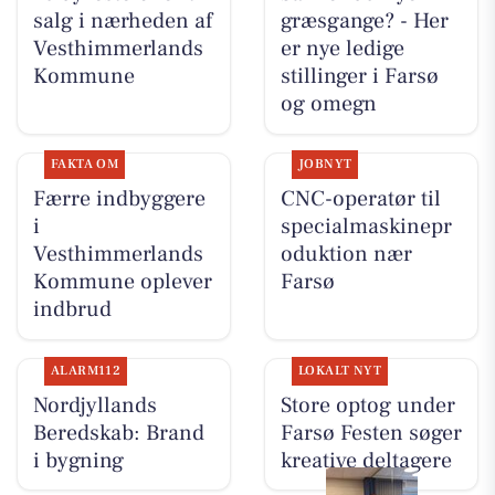
salg i nærheden af
græsgange? - Her
Vesthimmerlands
er nye ledige
Kommune
stillinger i Farsø
og omegn
FAKTA OM
JOBNYT
Færre indbyggere
CNC-operatør til
i
specialmaskinepr
Vesthimmerlands
oduktion nær
Kommune oplever
Farsø
indbrud
ALARM112
LOKALT NYT
Nordjyllands
Store optog under
Beredskab: Brand
Farsø Festen søger
i bygning
kreative deltagere