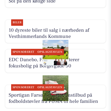
Sol på den kølige side
BILER
10 dyreste biler til salg i nærheden af
Vesthimmerlands Kommune
SPONSORERET
OPSLAGSTAVLEN
EDC Danebo, Farsø præsenterer
fokusbolig på Borgergade 50
SPONSORERET
OPSLAGSTAVLEN
Sportigan Farsø har medlemstilbud på
fodboldstøvler fra PUMA til hele familien