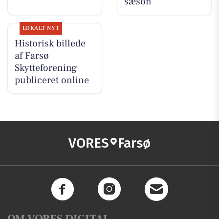
sæson
LOKALT NYT
Historisk billede
af Farsø
Skytteforening
publiceret online
VORES
Farsø