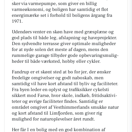
sker via varmepumpe, som giver en billig
varmeøkonomi, og boligen har samtidig et flot
energimærke set i forhold til boligens årgang fra
1971.
Udendørs venter en skøn have med græsplæne og
god plads til både leg, afslapning og haveprojekter.
Den sydvendte terrasse giver optimale muligheder
for at nyde solen det meste af dagen, mens den
rummelige garage tilbyder gode op­be­va­rings­mu­lig­
he­der til både værksted, hobby eller cykler.
Fandrup er et skønt sted at bo for jer, der ønsker
fredelige omgivelser og godt naboskab, men
samtidig vil have kort afstand til byliv og faciliteter.
Fra byen leder en oplyst og trafiksikker cykelsti
sikkert mod Farsø, hvor skole, indkøb, fri­tidsak­ti­vi­
te­ter og øvrige faciliteter findes. Samtidig er
området omgivet af Ve­st­him­mer­lands smukke natur
og kort afstand til Limfjorden, som giver rig
mulighed for na­tu­ro­p­le­vel­ser året rundt.
Her får I en bolig med en god kombination af