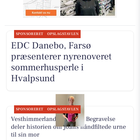
SPONSORERET
OPSLAGSTAVLEN
EDC Danebo, Farsø
præsenterer nyrenoveret
sommerhusperle i
Hvalpsund
SPONSORERET
OPSLAGSTAVLEN
Vesthimmerlands og Farsø Begravelse
deler historien om Joans håndfiltede urne
til sin mor