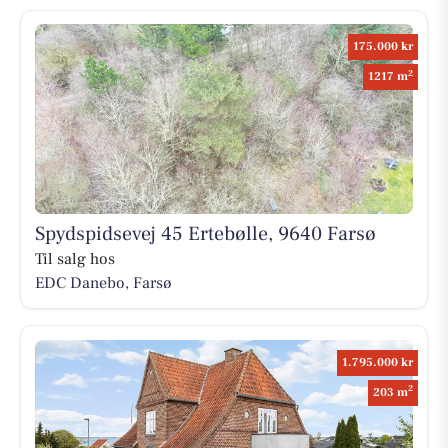
175.000 kr
2
1217 m
Spydspidsevej 45 Ertebølle, 9640 Farsø
Til salg hos
EDC Danebo, Farsø
1.795.000 kr
2
203 m