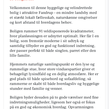
Velkommen til denne hyggelige og velindrettede
bolig i attraktive Fandrup – en mindre landsby med
et stærkt lokalt fællesskab, naturskønne omgivelser
og kort afstand til hverdagens behov.
Boligen rummer 91 veldisponerede kvadratmeter,
hvor planløsningen er udnyttet optimalt. Her får I en
bolig, som fremstår moderne i sit udtryk og
samtidig tilbyder en god og funktionel indretning,
der passer perfekt til både singlen, parret eller den
lille familie.
Hjemmets naturlige samlingspunkt er den lyse og
rummelige stue, hvor store vinduespartier giver et
behageligt lysindfald og en dejlig atmosfære. Her er
god plads til både spisebord og sofaafdeling, så
rammerne er skabt til både hverdagsliv og hyggelige
stunder med familie og venner.
Boligen byder desuden på to gode værelser med fine
in­dret­nings­mu­lig­he­der, ligesom her også er fokus
på en god og økonomisk hverdag. Opvarmningen