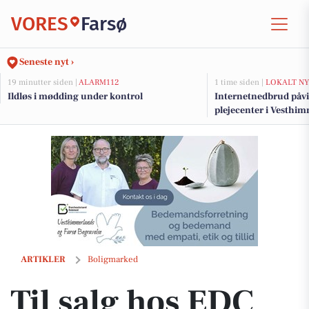
VORES
Farsø
Seneste nyt ›
19 minutter siden |
ALARM112
1 time siden |
LOKALT NY
Ildløs i mødding under kontrol
Internetnedbrud påvi
plejecenter i Vesthi
Til salg hos EDC Danebo, Farsø: Hyggelig bolig med sydvendt terrass
ARTIKLER
Boligmarked
Til salg hos EDC