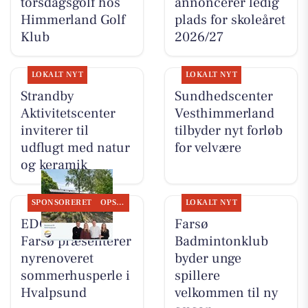
torsdagsgolf hos
annoncerer ledig
Himmerland Golf
plads for skoleåret
Klub
2026/27
LOKALT NYT
LOKALT NYT
Strandby
Sundhedscenter
Aktivitetscenter
Vesthimmerland
inviterer til
tilbyder nyt forløb
udflugt med natur
for velvære
og keramik
SPONSORERET
OPSLAGSTAVLEN
LOKALT NYT
EDC Danebo,
Farsø
Farsø præsenterer
Badmintonklub
nyrenoveret
byder unge
sommerhusperle i
spillere
Hvalpsund
velkommen til ny