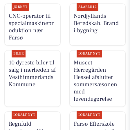
JOBNYT
ALARM112
CNC-operatør til
Nordjyllands
specialmaskinepr
Beredskab: Brand
oduktion nær
i bygning
Farsø
BILER
LOKALT NYT
10 dyreste biler til
Museet
salg i nærheden af
Herregården
Vesthimmerlands
Hessel afslutter
Kommune
sommersæsonen
med
levendegørelse
LOKALT NYT
LOKALT NYT
Regnfuld
Farsø Efterskole