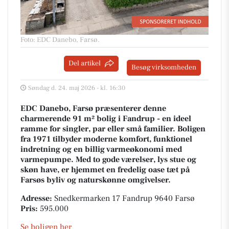
Foto: EDC Danebo, Farsø
.
Del artikel
Besøg virksomheden
Søndag d. 24. maj 2026 - kl. 16:30
EDC Danebo, Farsø præsenterer denne
charmerende 91 m² bolig i Fandrup - en ideel
ramme for singler, par eller små familier. Boligen
fra 1971 tilbyder moderne komfort, funktionel
indretning og en billig varmeøkonomi med
varmepumpe. Med to gode værelser, lys stue og
skøn have, er hjemmet en fredelig oase tæt på
Farsøs byliv og naturskønne omgivelser.
Adresse:
Snedkermarken 17 Fandrup 9640 Farsø
Pris:
595.000
Se boligen her