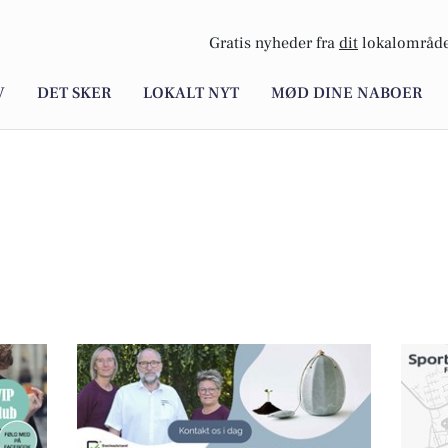
Gratis nyheder fra
dit
lokalområde
V
DET SKER
LOKALT NYT
MØD DINE NABOER