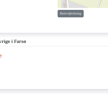
Rutevejledning
rige i Farsø
e