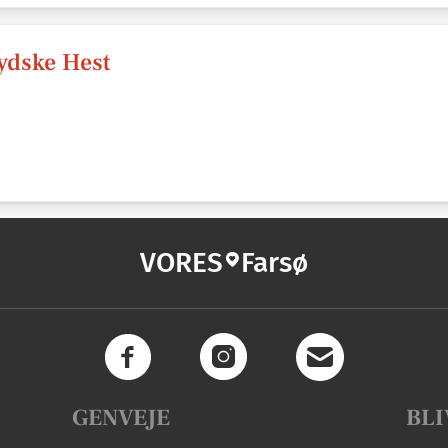
ydske Hest
VORES
Farsø
GENVEJE
BLI