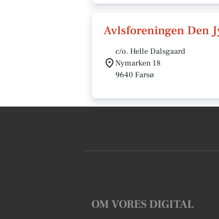
Avlsforeningen Den J
c/o. Helle Dalsgaard
Nymarken 18
9640 Farsø
OM VORES DIGITAL