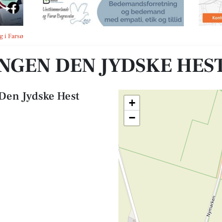
g i Farsø
NGEN DEN JYDSKE HES
Den Jydske Hest
+
−