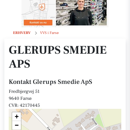
Glerups Smedie ApS
ERHVERV
VVS i Farsø
GLERUPS SMEDIE
APS
Kontakt Glerups Smedie ApS
Fredbjergvej 51
9640 Farsø
CVR: 42170445
+
−