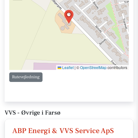
Leaflet
|
©
OpenStreetMap
contributors
Rutevejledning
VVS - Øvrige i Farsø
ABP Energi & VVS Service ApS