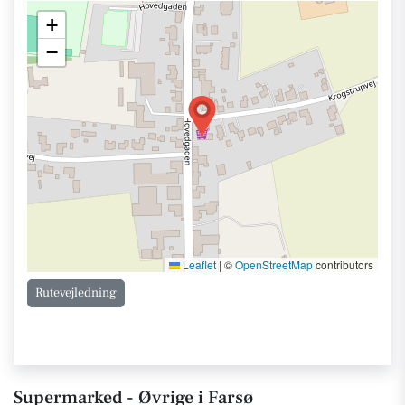
+
−
Leaflet
|
©
OpenStreetMap
contributors
Rutevejledning
Supermarked - Øvrige i Farsø