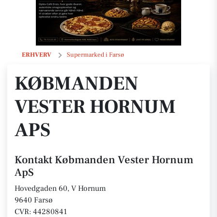
Købmanden Vester Hornum ApS
ERHVERV
Supermarked i Farsø
KØBMANDEN
VESTER HORNUM
APS
Kontakt Købmanden Vester Hornum
ApS
Hovedgaden 60, V Hornum
9640 Farsø
CVR: 44280841