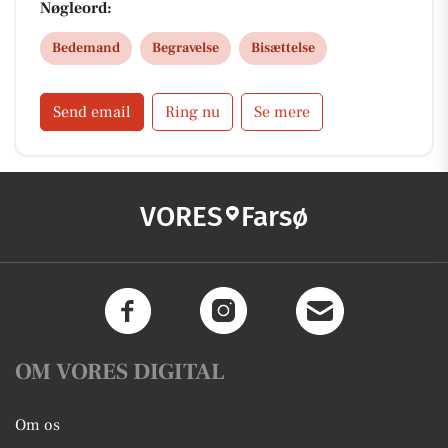
Autoriserede bedemænd med gennemsigtige priser
Nøgleord:
og tryg proces fra start til slut.
Bedemand
Begravelse
Bisættelse
Send email
Ring nu
Se mere
VORES
Farsø
OM VORES DIGITAL
Om os