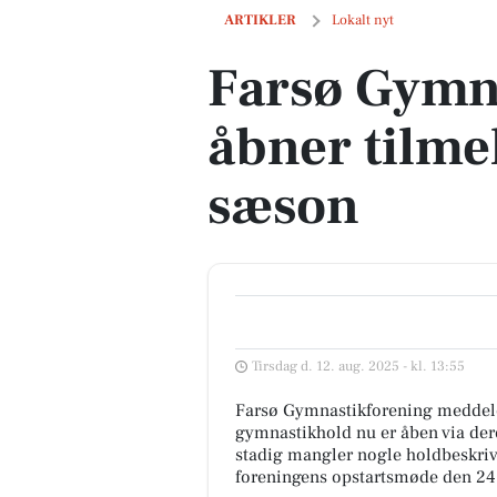
Farsø Gymnastikforening åbner tilmeld
ARTIKLER
Lokalt nyt
Farsø Gymn
åbner tilmel
sæson
Tirsdag d. 12. aug. 2025 - kl. 13:55
Farsø Gymnastikforening meddele
gymnastikhold nu er åben via de
stadig mangler nogle holdbeskrivel
foreningens opstartsmøde den 24.