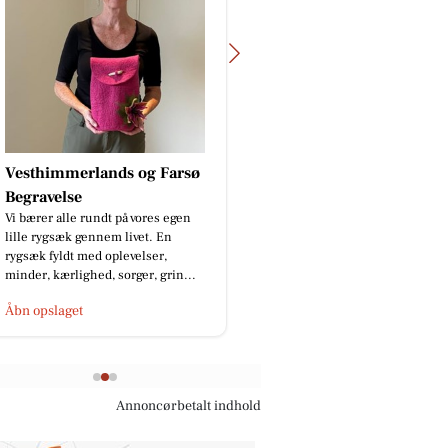
EDC Danebo, Farsø
VORES Farsø har skrevet en fin
artikel om os 📝 Vil du læse den?
👉 KLIK i kommentarfeltet👇
Åbn opslaget
Annoncørbetalt indhold