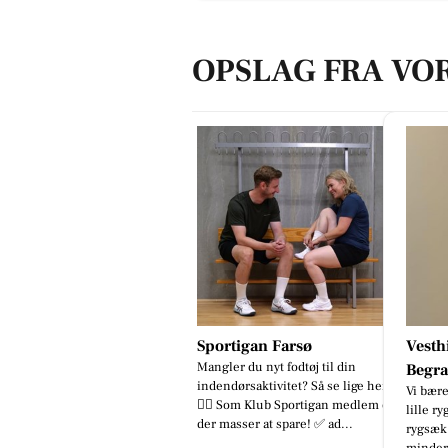
OPSLAG FRA VO
Sportigan Farsø
Vesth
Mangler du nyt fodtøj til din
Begra
indendørsaktivitet? Så se lige her
Vi bære
👇🏼 Som Klub Sportigan medlem er
lille r
der masser at spare! ✅ ad...
rygsæk 
minder,