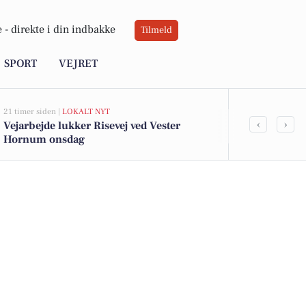
 -
direkte i din indbakke
Tilmeld
SPORT
VEJRET
21 timer siden |
LOKALT NYT
21 timer siden |
‹
›
Vejarbejde lukker Risevej ved Vester
Top 6 over dy
Hornum onsdag
Priser op til