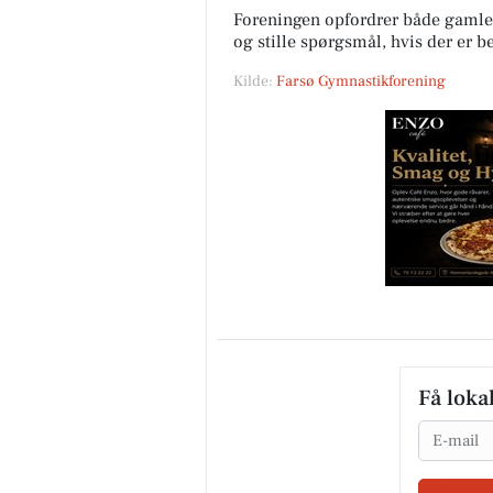
Foreningen opfordrer både gaml
og stille spørgsmål, hvis der er b
Kilde:
Farsø Gymnastikforening
Få loka
Email