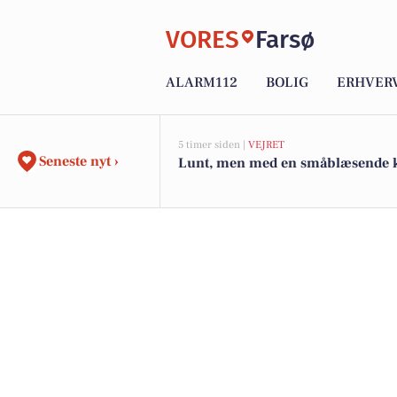
VORES
Farsø
ALARM112
BOLIG
ERHVER
5 timer siden |
VEJRET
Seneste nyt ›
Lunt, men med en småblæsende 