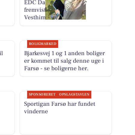
EDC Danebo, Farsø har
fremvist sommerhuse i
Vesthimmerland
BOLIGMARKED
il
Bjarkesvej 1 og 1 anden boliger
er kommet til salg denne uge i
Farsø - se boligerne her.
SPONSORERET
OPSLAGSTAVLEN
Sportigan Farsø har fundet
vinderne