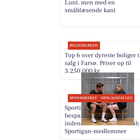
Lunt, men med en
småblæsende kant
BOLIGMARKED
Top 6 over dyreste boliger t
salg i Farsø. Priser op til
3.250.000 kr
SPONSORERET
OPSLAGSTAVLEN
Sportigan Farsø har
besparelser på fodtøj til
indendørsaktivitet for Klub
Sportigan-medlemmer