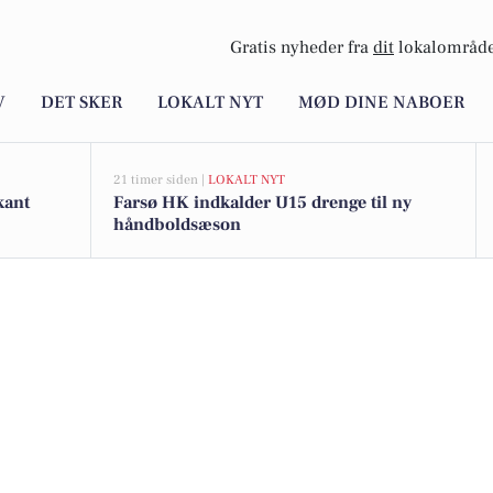
Gratis nyheder fra
dit
lokalområde
V
DET SKER
LOKALT NYT
MØD DINE NABOER
21 timer siden |
LOKALT NYT
kant
Farsø HK indkalder U15 drenge til ny
håndboldsæson