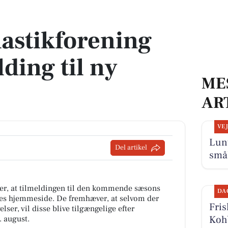
ing til ny sæson
astikforening
ding til ny
ME
AR
VE
Lun
Del artikel
små
r, at tilmeldingen til den kommende sæsons
DA
res hjemmeside. De fremhæver, at selvom der
Fris
ser, vil disse blive tilgængelige efter
Kohb
 august.