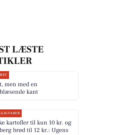
ST LÆSTE
TIKLER
JRET
t, men med en
blæsende kant
GLIGVARER
ke kartofler til kun 10 kr. og
erg brød til 12 kr.: Ugens