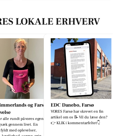
RES LOKALE ERHVERV
immerlands og Farsø
EDC Danebo, Farsø
VORES Farsø har skrevet en fin
velse
artikel om os 📝 Vil du læse den?
r alle rundt på vores egen
👉 KLIK i kommentarfeltet👇
ygsæk gennem livet. En
fyldt med oplevelser,
 kærlighed, sorger, grin...