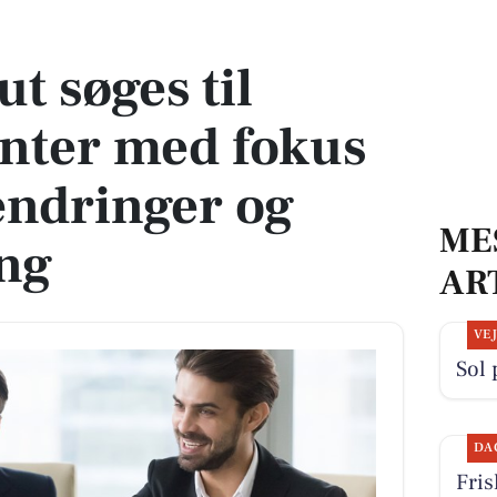
 med fokus på livsstilsændringer og rehabilitering
t søges til
nter med fokus
sændringer og
ME
ing
AR
VE
Sol 
DA
Fris