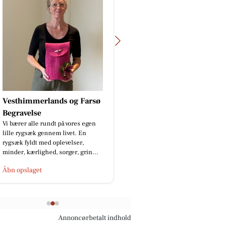
nds og Farsø
EDC Danebo, Farsø
Vi er 𝘢𝘭𝘵𝘪𝘥 klar til at hjælpe dig 🤝
Derfor er vi tilgængelig på telefon
t på vores egen
alle dage fra kl. 8.00 - 22.00 📞
em livet. En
Vores tele...
oplevelser,
 sorger, grin...
Åbn opslaget
Annoncørbetalt indhold