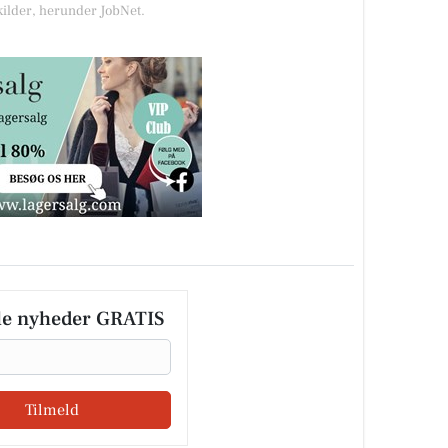
kilder, herunder JobNet.
le nyheder GRATIS
Tilmeld