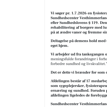
Vi søger pr. 1.7.2026 en fysiote
Sundhedscenter Vesthimmerland.
efter Sundhedslovens § 119. Denne
rehabilitering af borgere med l
på at ændre vaner og fremme sin
Deltagelse på demens hold med tr
eget hjem.
Vi arbejder ud fra tankegangen 
meningsfulde forandringer i forhol
forbedre sundhed og livskvalitet.
Det er dette vi brænder for som 
Afdelingen består af 17 medarb
som sygeplejersker, fysioterapeut
ernæring og sundhed. Foruden p
afdelingen ligeledes de foreby
Sundhedscenter Vesthimmerlan