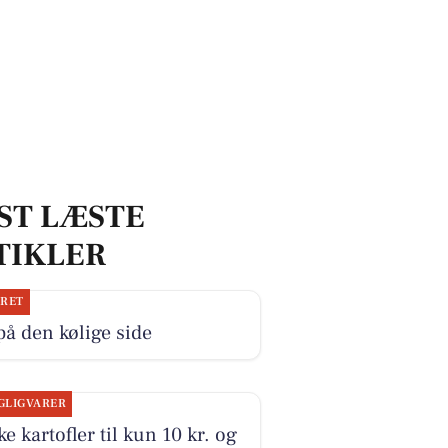
ST LÆSTE
TIKLER
JRET
på den kølige side
GLIGVARER
ke kartofler til kun 10 kr. og