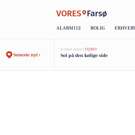
VORES
Farsø
ALARM112
BOLIG
ERHVER
6 timer siden |
VEJRET
Seneste nyt ›
Sol på den kølige side