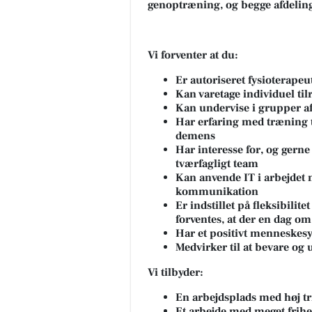
genoptræning, og begge afdelinger
Vi forventer at du:
Er autoriseret fysioterapeu
Kan varetage individuel til
Kan undervise i grupper af 
Har erfaring med træning 
demens
Har interesse for, og gerne
tværfagligt team
Kan anvende IT i arbejdet
kommunikation
Er indstillet på fleksibilite
forventes, at der en dag om 
Har et positivt menneskes
Medvirker til at bevare og u
Vi tilbyder:
En arbejdsplads med høj tr
Et arbejde med meget frihe