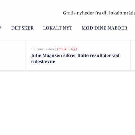
Gratis nyheder fra
dit
lokalområde
V
DET SKER
LOKALT NYT
MØD DINE NABOER
15 timer siden |
LOKALT NYT
Julie Maansen sikrer flotte resultater ved
ridestævne