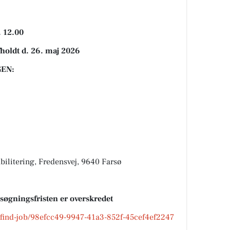
. 12.00
fholdt d. 26. maj 2026
EN:
litering, Fredensvej, 9640 Farsø
nsøgningsfristen er overskredet
k/find-job/98efcc49-9947-41a3-852f-45cef4ef2247