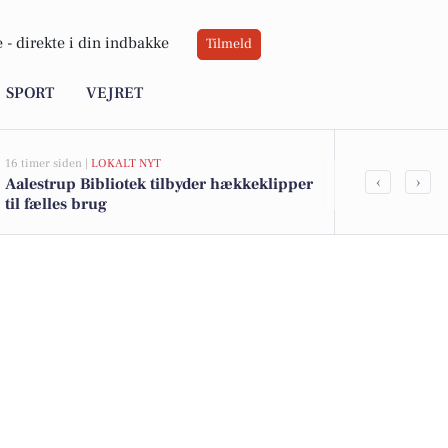
 -
direkte i din indbakke
Tilmeld
SPORT
VEJRET
16 timer siden |
LOKALT NYT
17 timer siden |
L
‹
›
Aalestrup Bibliotek tilbyder hækkeklipper
Strandby Akti
til fælles brug
Professorens