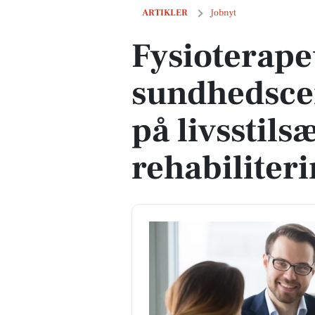
Fysioterapeut søges til sundhedscenter
ARTIKLER
Jobnyt
Fysioterapeu
sundhedsce
på livsstil
rehabiliter