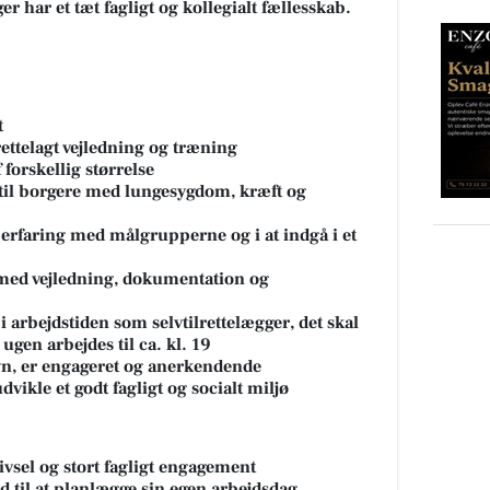
 har et tæt fagligt og kollegialt fællesskab.
t
rettelagt vejledning og træning
forskellig størrelse
til borgere med lungesygdom, kræft og
 erfaring med målgrupperne og i at indgå i et
 med vejledning, dokumentation og
t i arbejdstiden som selvtilrettelægger, det skal
ugen arbejdes til ca. kl. 19
yn, er engageret og anerkendende
dvikle et godt fagligt og socialt miljø
ivsel og stort fagligt engagement
d til at planlægge sin egen arbejdsdag