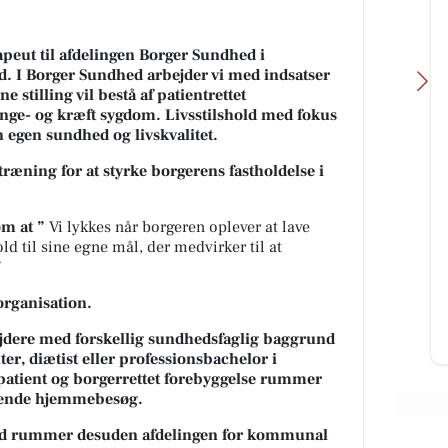
rapeut til afdelingen Borger Sundhed i
 I Borger Sundhed arbejder vi med indsatser
 stilling vil bestå af patientrettet
unge- og kræft sygdom. Livsstilshold med fokus
 egen sundhed og livskvalitet.
æning for at styrke borgerens fastholdelse i
Sportigan Farsø
Vesthimmerla
💥💥💥💥🅙︎ 🅐︎ 🅣︎ 🅐︎ 🅚︎ 💥💥💥💥
Begravelse
om at ”
Vi lykkes når borgeren oplever at lave
Zig zag Tommi t-shirt børn ​😱💰 JA
d til sine egne mål, der medvirker til at
Vi bærer alle rund
TAK PRIS: KUN 90 kr. 😱💰
”
lille rygsæk genn
(Normalpris op til 150 ...
rygsæk fyldt med 
organisation.
minder, kærlighed,
Åbn opslaget
ejdere med forskellig sundhedsfaglig baggrund
Åbn opslaget
er, diætist eller professionsbachelor i
atient og borgerrettet forebyggelse rummer
ggende hjemmebesøg.
d rummer desuden afdelingen for kommunal