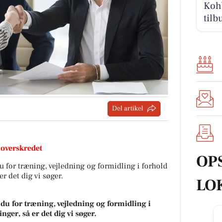
Kohb
tilb
Del artikel
 overskredet
OP
 for træning, vejledning og formidling i forhold
er det dig vi søger.
LO
du for træning, vejledning og formidling i
nger, så er det dig vi søger.