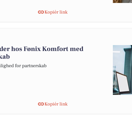
Kopiér link
jder hos Fønix Komfort med
kab
Mulighed for partnerskab
Kopiér link