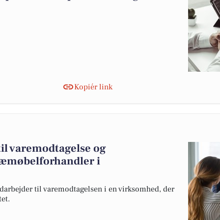
Kopiér link
til varemodtagelse og
træmøbelforhandler i
darbejder til varemodtagelsen i en virksomhed, der
et.