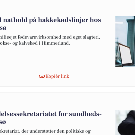
il nathold på hakkekødslinjer hos
sø
ilieejet fødevarevirksomhed med eget slagteri,
 okse- og kalvekød i Himmerland.
Kopiér link
delsessekretariatet for sundheds-
sø
sekretariat, der understøtter den politiske og