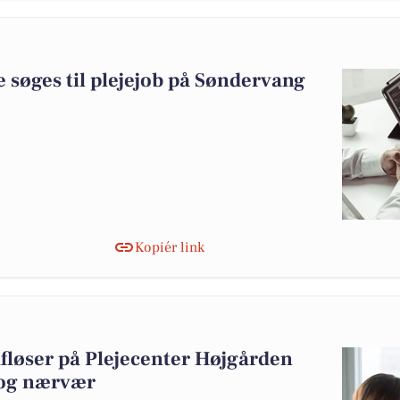
 søges til plejejob på Søndervang
Kopiér link
løser på Plejecenter Højgården
 og nærvær