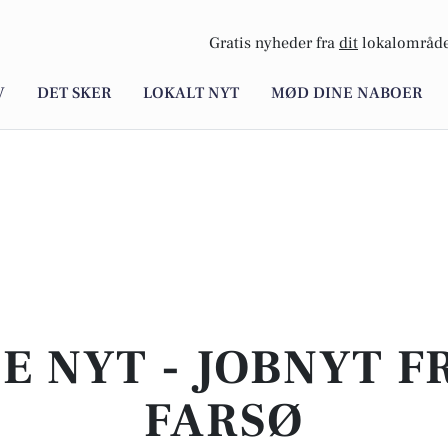
Gratis nyheder fra
dit
lokalområde
V
DET SKER
LOKALT NYT
MØD DINE NABOER
E NYT - JOBNYT F
FARSØ