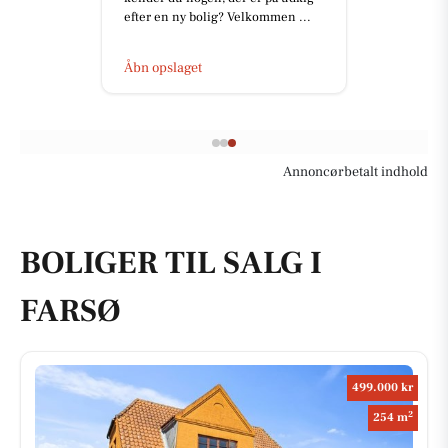
efter en ny bolig? Velkommen ...
Åbn opslaget
Annoncørbetalt indhold
BOLIGER TIL SALG I
FARSØ
499.000 kr
2
254 m