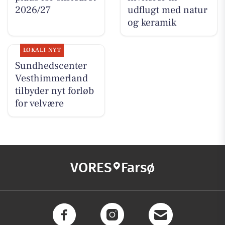
2026/27
udflugt med natur
og keramik
LOKALT NYT
Sundhedscenter
Vesthimmerland
tilbyder nyt forløb
for velvære
VORES
Farsø