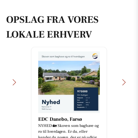
OPSLAG FRA VORES
LOKALE ERHVERV
EDC Danebo, Farsø
NYHED 🏡 Skoven som baghave og
ro til hverdagen. Er du, eller
kender du nogen, der er på udkig