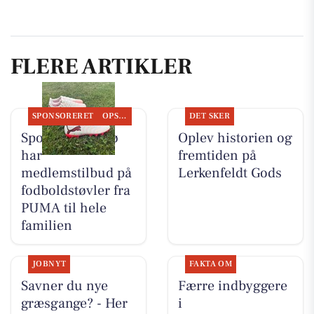
FLERE ARTIKLER
SPONSORERET
OPSLAGSTAVLEN
DET SKER
Sportigan Farsø
Oplev historien og
har
fremtiden på
medlemstilbud på
Lerkenfeldt Gods
fodboldstøvler fra
PUMA til hele
familien
JOBNYT
FAKTA OM
Savner du nye
Færre indbyggere
græsgange? - Her
i