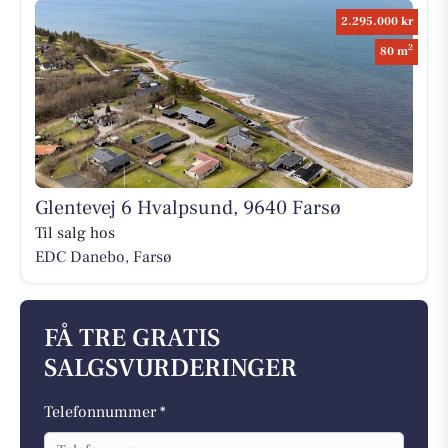
2.295.000 kr
2
80 m
Glentevej 6 Hvalpsund, 9640 Farsø
Til salg hos
EDC Danebo, Farsø
FÅ TRE GRATIS
SALGSVURDERINGER
Telefonnummer *