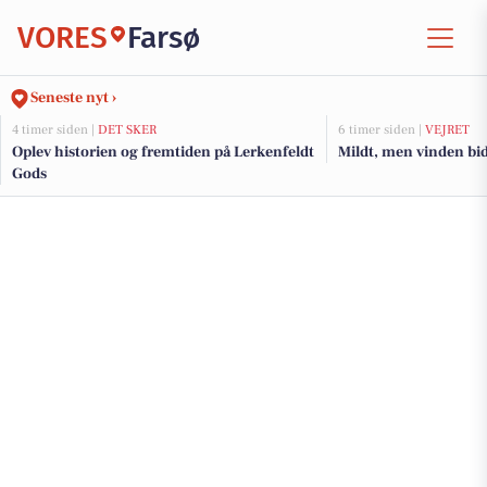
VORES
Farsø
Seneste nyt ›
4 timer siden |
DET SKER
6 timer siden |
VEJRET
Oplev historien og fremtiden på Lerkenfeldt
Mildt, men vinden bid
Gods