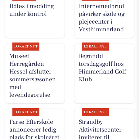
Ildløs i mødding
Internetnedbrud
under kontrol
påvirker skole og
plejecenter i
Vesthimmerland
LOKALT NYT
LOKALT NYT
Museet
Regnfuld
Herregården
torsdagsgolf hos
Hessel afslutter
Himmerland Golf
sommersæsonen
Klub
med
levendegørelse
LOKALT NYT
LOKALT NYT
Farsø Efterskole
Strandby
annoncerer ledig
Aktivitetscenter
plads for skoleåret
inviterer til