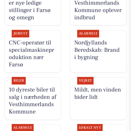
er nye ledige
Vesthimmerlands
stillinger i Farsø
Kommune oplever
og omegn
indbrud
JOBNYT
ALARM112
CNC-operatør til
Nordjyllands
specialmaskinepr
Beredskab: Brand
oduktion nær
i bygning
Farsø
BILER
VEJRET
10 dyreste biler til
Mildt, men vinden
salg i nærheden af
bider lidt
Vesthimmerlands
Kommune
ALARM112
LOKALT NYT