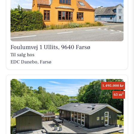
Foulumvej 1 Ullits, 9640 Farsø
Til salg hos
EDC Danebo, Farsø
1.495.000 kr
2
63 m