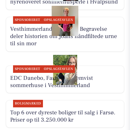
nyrenoveret sommerhusperle i Hvalpsund
SPONSORERET
OPSLAGSTAVLEN
Vesthimmerlands og Farsø Begravelse
deler historien om Joans håndfiltede urne
til sin mor
SPONSORERET
OPSLAGSTAVLEN
EDC Danebo, Farsø har fremvist
sommerhuse i Vesthimmerland
BOLIGMARKED
Top 6 over dyreste boliger til salg i Farsø.
Priser op til 3.250.000 kr