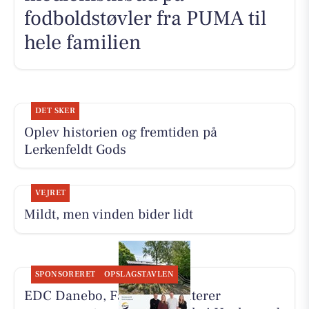
fodboldstøvler fra PUMA til
hele familien
DET SKER
Oplev historien og fremtiden på
Lerkenfeldt Gods
VEJRET
Mildt, men vinden bider lidt
SPONSORERET
OPSLAGSTAVLEN
EDC Danebo, Farsø præsenterer