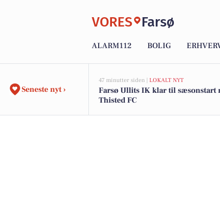
VORES
Farsø
ALARM112
BOLIG
ERHVER
47 minutter siden |
LOKALT NYT
Seneste nyt ›
Farsø Ullits IK klar til sæsonstar
Thisted FC