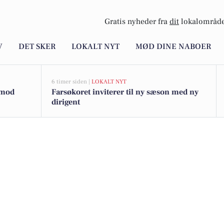
Gratis nyheder fra
dit
lokalområde
V
DET SKER
LOKALT NYT
MØD DINE NABOER
6 timer siden |
LOKALT NYT
t mod
Farsøkoret inviterer til ny sæson med ny
dirigent