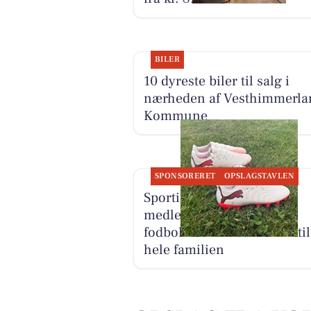
BILER
10 dyreste biler til salg i
nærheden af Vesthimmerla
Kommune
SPONSORERET
OPSLAGSTAVLEN
Sportigan Farsø har
medlemstilbud på
fodboldstøvler fra PUMA til
hele familien