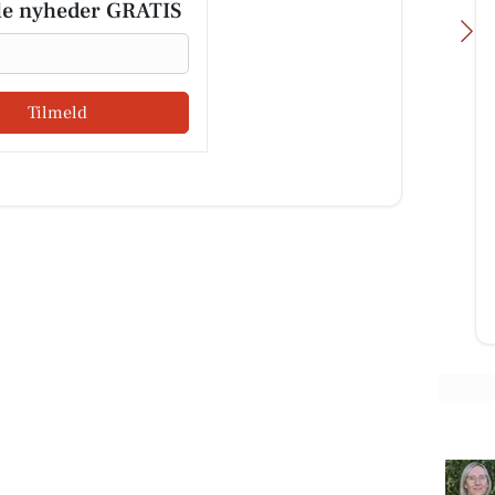
le nyheder GRATIS
Tilmeld
rsø
Vesthimmerlands og Farsø
︎ 🅐︎ 🅚︎ 💥💥💥💥
Begravelse
w sweat dress ​😱💰
Vi bærer alle rundt på vores egen
N 330 kr. 😱💰
lille rygsæk gennem livet. En
l ...
rygsæk fyldt med oplevelser,
minder, kærlighed, sorger, grin...
Åbn opslaget