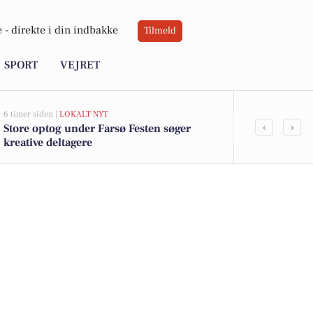
 -
direkte i din indbakke
Tilmeld
SPORT
VEJRET
6 timer siden |
LOKALT NYT
6 timer siden |
L
‹
›
Store optog under Farsø Festen søger
Bagagerumsma
kreative deltagere
29. august