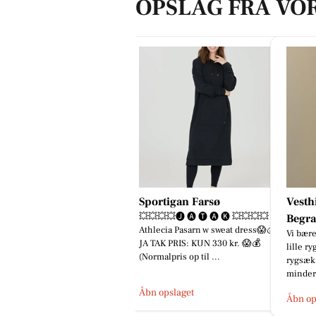
OPSLAG FRA VO
Sportigan Farsø
Vesth
💥💥💥💥🅙︎ 🅐︎ 🅣︎ 🅐︎ 🅚︎ 💥💥💥💥
Begra
Athlecia Pasarn w sweat dress ​😱💰
Vi bære
JA TAK PRIS: KUN 330 kr. 😱💰
lille r
(Normalpris op til ...
rygsæk 
minder,
Åbn opslaget
Åbn op