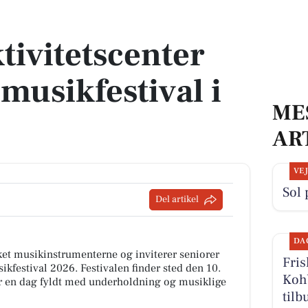
musikfestival i Sindal
tivitetscenter
l musikfestival i
ME
AR
VE
Sol 
Del artikel
DA
ket musikinstrumenterne og inviterer seniorer
Fris
sikfestival 2026. Festivalen finder sted den 10.
Kohb
ver en dag fyldt med underholdning og musiklige
tilb