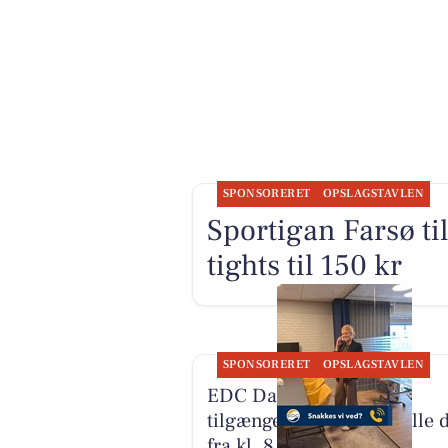
SPONSORERET
OPSLAGSTAVLEN
Sportigan Farsø ti
tights til 150 kr
SPONSORERET
OPSLAGSTAVLEN
EDC Danebo, Farsø er
tilgængelig på telefon alle 
fra kl. 8.00 til 22.00