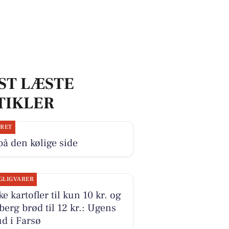
ST LÆSTE
TIKLER
JRET
på den kølige side
GLIGVARER
ke kartofler til kun 10 kr. og
erg brød til 12 kr.: Ugens
ud i Farsø