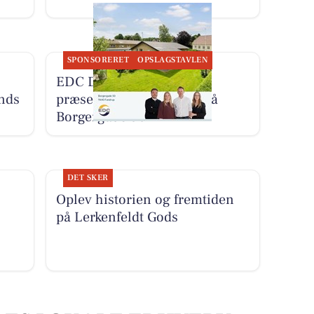
SPONSORERET
OPSLAGSTAVLEN
EDC Danebo, Farsø
nds
præsenterer fokusbolig på
Borgergade 50
DET SKER
Oplev historien og fremtiden
på Lerkenfeldt Gods