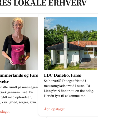
RES LOKALE ERHVERV
immerlands og Farsø
EDC Danebo, Farsø
Se her 🏡🤩 Dit eget fristed i
velse
naturomgivelser ved Louns. På
r alle rundt på vores egen
Liengård 9 finder du en flot bolig.
ygsæk gennem livet. En
Har du lyst til at komme me...
fyldt med oplevelser,
 kærlighed, sorger, grin...
Åbn opslaget
slaget