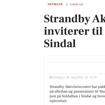
Strandby Aktivitetscenter inviterer til 
ARTIKLER
Lokalt nyt
Strandby Ak
inviterer ti
Sindal
Fredag d. 08. maj 2026 - kl. 13:10
Strandby Aktivitetscenter har pak
på efterløn og pensionister til Mu
juni på Soldalhus i Sindal og lo
oplevelser.