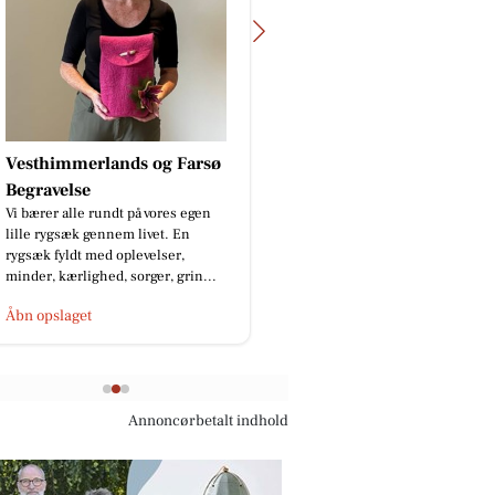
EDC Danebo, Farsø
Se her 🏡🤩 Dit eget fristed i
naturomgivelser ved Louns. På
Liengård 9 finder du en flot bolig.
Har du lyst til at komme me...
Åbn opslaget
Annoncørbetalt indhold