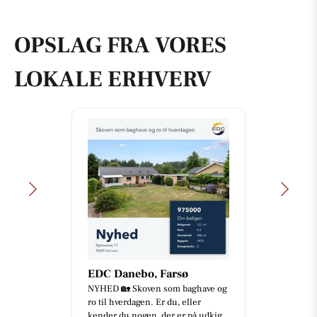
OPSLAG FRA VORES
LOKALE ERHVERV
EDC Danebo, Farsø
NYHED 🏡 Skoven som baghave og
ro til hverdagen. Er du, eller
kender du nogen, der er på udkig