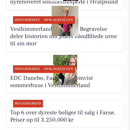
nyrenoveret sommerhusperle i Hvalpsund
SPONSORERET
OPSLAGSTAVLEN
Vesthimmerlands og Farsø Begravelse
deler historien om Joans håndfiltede urne
til sin mor
SPONSORERET
OPSLAGSTAVLEN
EDC Danebo, Farsø har fremvist
sommerhuse i Vesthimmerland
BOLIGMARKED
Top 6 over dyreste boliger til salg i Farsø.
Priser op til 3.250.000 kr