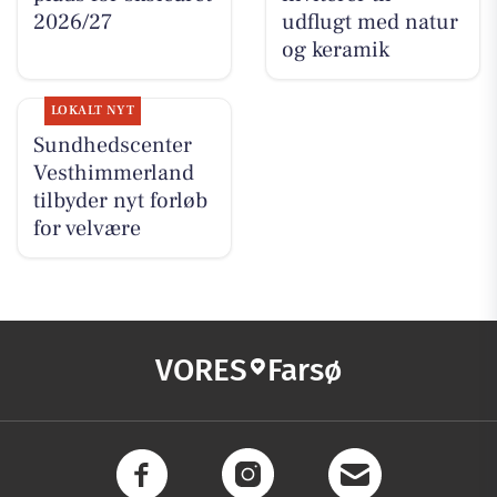
2026/27
udflugt med natur
og keramik
LOKALT NYT
Sundhedscenter
Vesthimmerland
tilbyder nyt forløb
for velvære
VORES
Farsø