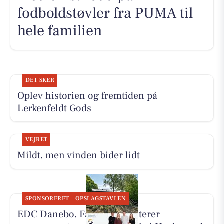
fodboldstøvler fra PUMA til
hele familien
DET SKER
Oplev historien og fremtiden på
Lerkenfeldt Gods
VEJRET
Mildt, men vinden bider lidt
SPONSORERET
OPSLAGSTAVLEN
EDC Danebo, Farsø præsenterer