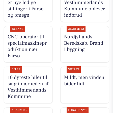
er nye ledige
Vesthimmerlands
stillinger i Farsø
Kommune oplever
og omegn
indbrud
JOBNYT
ALARM112
CNC-operatør til
Nordjyllands
specialmaskinepr
Beredskab: Brand
oduktion nær
i bygning
Farsø
BILER
VEJRET
10 dyreste biler til
Mildt, men vinden
salg i nærheden af
bider lidt
Vesthimmerlands
Kommune
ALARM112
LOKALT NYT