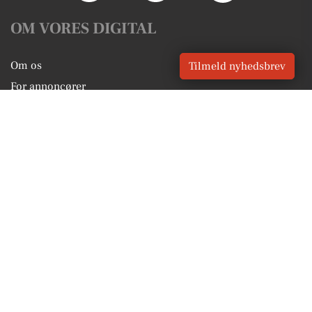
OM VORES DIGITAL
Om os
Tilmeld nyhedsbrev
For annoncører
Vilkår og Privatlivspolitik
Kontakt VORES Digital
Administrer samtykke
GENVEJE
Seneste nyt fra Farsø
Vores lokale erhverv
Kalenderen for Farsø
Fakta om Farsø