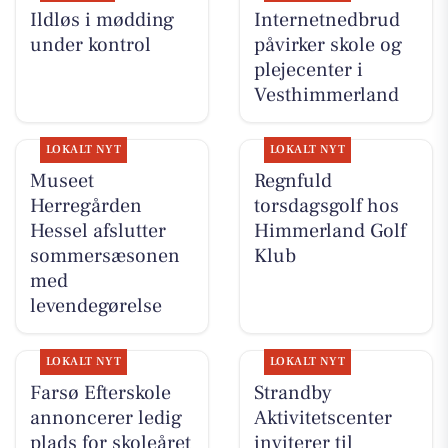
Ildløs i mødding
Internetnedbrud
under kontrol
påvirker skole og
plejecenter i
Vesthimmerland
LOKALT NYT
LOKALT NYT
Museet
Regnfuld
Herregården
torsdagsgolf hos
Hessel afslutter
Himmerland Golf
sommersæsonen
Klub
med
levendegørelse
LOKALT NYT
LOKALT NYT
Farsø Efterskole
Strandby
annoncerer ledig
Aktivitetscenter
plads for skoleåret
inviterer til