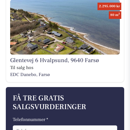
2.295.000 kr
2
80 m
Glentevej 6 Hvalpsund, 9640 Farsø
Til salg hos
EDC Danebo, Farsø
FÅ TRE GRATIS
SALGSVURDERINGER
Telefonnummer *