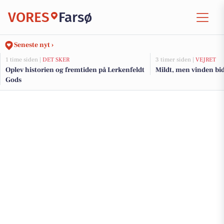
VORES
Farsø
Seneste nyt ›
1 time siden |
DET SKER
3 timer siden |
VEJRET
Oplev historien og fremtiden på Lerkenfeldt
Mildt, men vinden bid
Gods