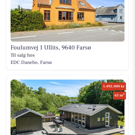
Foulumvej 1 Ullits, 9640 Farsø
Til salg hos
EDC Danebo, Farsø
1.495.000 kr
2
63 m