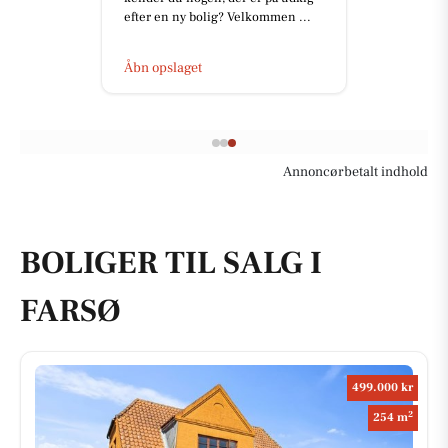
efter en ny bolig? Velkommen ...
Åbn opslaget
Annoncørbetalt indhold
BOLIGER TIL SALG I
FARSØ
499.000 kr
2
254 m