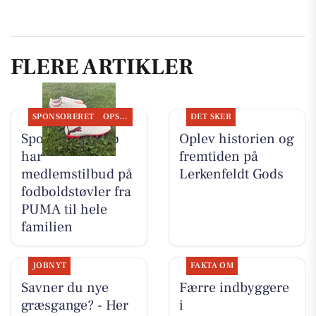
FLERE ARTIKLER
SPONSORERET
OPSLAGSTAVLEN
DET SKER
Sportigan Farsø
Oplev historien og
har
fremtiden på
medlemstilbud på
Lerkenfeldt Gods
fodboldstøvler fra
PUMA til hele
familien
JOBNYT
FAKTA OM
Savner du nye
Færre indbyggere
græsgange? - Her
i