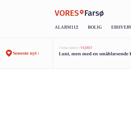
VORES
Farsø
ALARM112
BOLIG
ERHVER
1 time siden |
VEJRET
Seneste nyt ›
Lunt, men med en småblæsende 