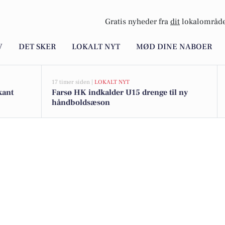
Gratis nyheder fra
dit
lokalområde
V
DET SKER
LOKALT NYT
MØD DINE NABOER
17 timer siden |
LOKALT NYT
kant
Farsø HK indkalder U15 drenge til ny
håndboldsæson