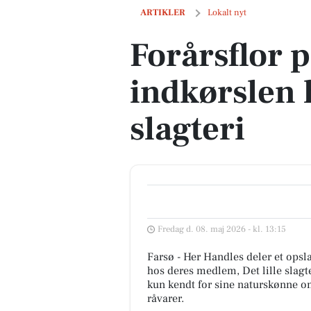
Forårsflor pryder indkørslen hos Det lil
ARTIKLER
Lokalt nyt
Forårsflor 
indkørslen h
slagteri
Fredag d. 08. maj 2026 - kl. 13:15
Farsø - Her Handles deler et ops
hos deres medlem, Det lille slagte
kun kendt for sine naturskønne om
råvarer.