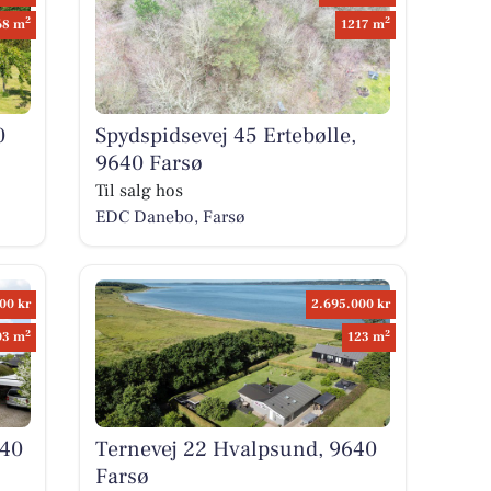
2
2
68 m
1217 m
0
Spydspidsevej 45 Ertebølle,
9640 Farsø
Til salg hos
EDC Danebo, Farsø
00 kr
2.695.000 kr
2
2
03 m
123 m
640
Ternevej 22 Hvalpsund, 9640
Farsø