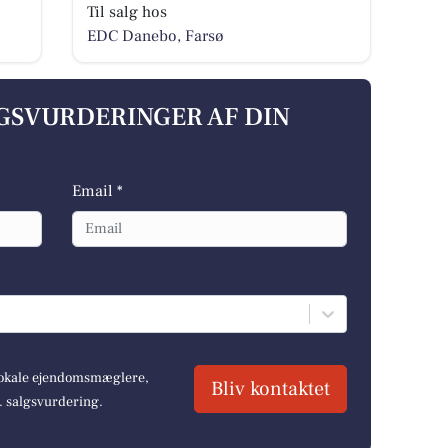
Til salg hos
EDC Danebo, Farsø
LGSVURDERINGER AF DIN
Email *
 lokale ejendomsmæglere,
Bliv kontaktet
r. salgsvurdering.