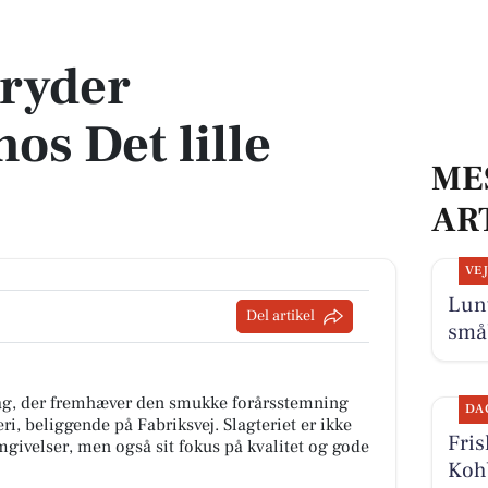
le slagteri
pryder
os Det lille
ME
AR
VE
Lun
Del artikel
små
lag, der fremhæver den smukke forårsstemning
DA
ri, beliggende på Fabriksvej. Slagteriet er ikke
Fris
givelser, men også sit fokus på kvalitet og gode
Kohb