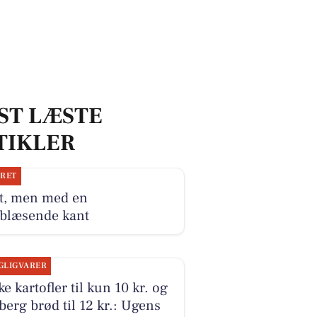
ST LÆSTE
TIKLER
JRET
t, men med en
blæsende kant
GLIGVARER
ke kartofler til kun 10 kr. og
erg brød til 12 kr.: Ugens