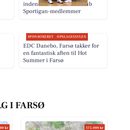
indendørsaktivitet for Klub
Sportigan-medlemmer
SPONSORERET
OPSLAGSTAVLEN
EDC Danebo, Farsø takker for
en fantastisk aften til Hot
Summer i Farsø
LG I FARSØ
00 kr
175.000 kr