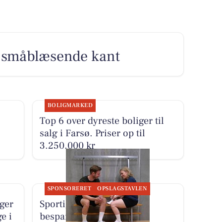
 småblæsende kant
BOLIGMARKED
Top 6 over dyreste boliger til
salg i Farsø. Priser op til
3.250.000 kr
SPONSORERET
OPSLAGSTAVLEN
iger
Sportigan Farsø har
e i
besparelser på fodtøj til