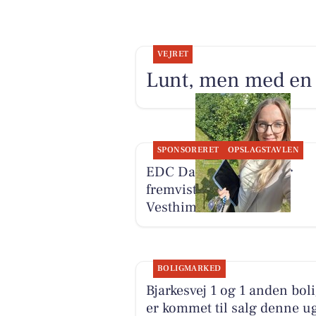
VEJRET
Lunt, men med en
SPONSORERET
OPSLAGSTAVLEN
EDC Danebo, Farsø har
fremvist sommerhuse i
Vesthimmerland
BOLIGMARKED
Bjarkesvej 1 og 1 anden bol
er kommet til salg denne ug