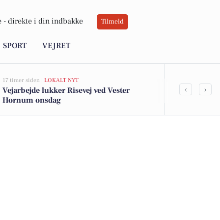
 -
direkte i din indbakke
Tilmeld
SPORT
VEJRET
17 timer siden |
LOKALT NYT
17 timer siden |
B
‹
›
Vejarbejde lukker Risevej ved Vester
Top 6 over dy
Hornum onsdag
Priser op til