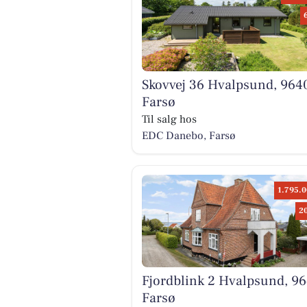
Skovvej 36 Hvalpsund, 964
Farsø
Til salg hos
EDC Danebo, Farsø
1.795.0
2
Fjordblink 2 Hvalpsund, 9
Farsø