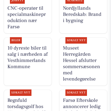
JOBNYT
ALARM112
CNC-operatør til
Nordjyllands
specialmaskinepr
Beredskab: Brand
oduktion nær
i bygning
Farsø
BILER
LOKALT NYT
10 dyreste biler til
Museet
salg i nærheden af
Herregården
Vesthimmerlands
Hessel afslutter
Kommune
sommersæsonen
med
levendegørelse
LOKALT NYT
LOKALT NYT
Regnfuld
Farsø Efterskole
torsdagsgolf hos
annoncerer ledig