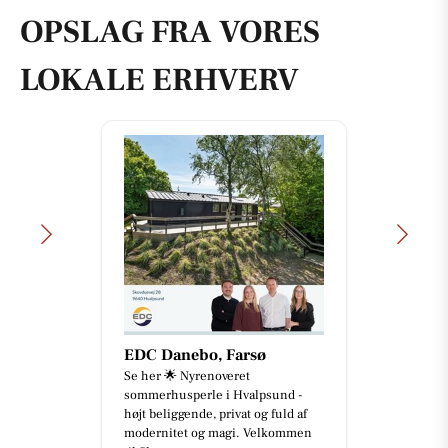
OPSLAG FRA VORES
LOKALE ERHVERV
EDC Danebo, Farsø
Se her 🌟 Nyrenoveret
sommerhusperle i Hvalpsund -
højt beliggende, privat og fuld af
modernitet og magi. Velkommen