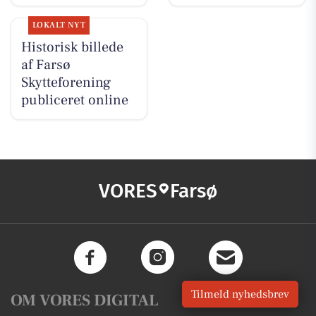
LOKALT NYT
Historisk billede
af Farsø
Skytteforening
publiceret online
VORES
Farsø
Tilmeld nyhedsbrev
OM VORES DIGITAL