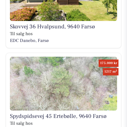
Skovvej 36 Hvalpsund, 9640 Farsø
Til salg hos
EDC Danebo, Farsø
175.000 kr
2
1217 m
Spydspidsevej 45 Ertebølle, 9640 Farsø
Til salg hos