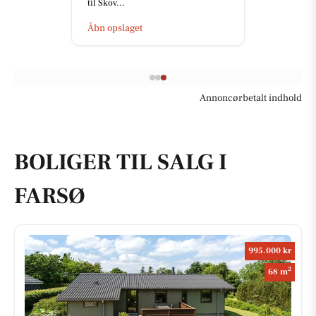
til Skov...
Åbn opslaget
Annoncørbetalt indhold
BOLIGER TIL SALG I
FARSØ
995.000 kr
2
68 m