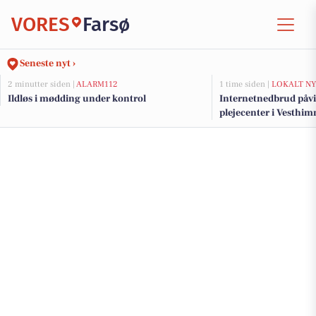
VORES
Farsø
Seneste nyt ›
2 minutter siden |
ALARM112
1 time siden |
LOKALT NY
Ildløs i mødding under kontrol
Internetnedbrud påvi
plejecenter i Vesthi