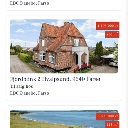
EDC Danebo, Farsø
1.795.000 kr
2
203 m
Fjordblink 2 Hvalpsund, 9640 Farsø
Til salg hos
EDC Danebo, Farsø
2.695.000 kr
2
123 m