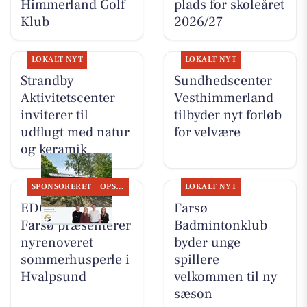
Himmerland Golf
plads for skoleåret
Klub
2026/27
LOKALT NYT
LOKALT NYT
Strandby
Sundhedscenter
Aktivitetscenter
Vesthimmerland
inviterer til
tilbyder nyt forløb
udflugt med natur
for velvære
og keramik
SPONSORERET
OPSLAGSTAVLEN
LOKALT NYT
EDC Danebo,
Farsø
Farsø præsenterer
Badmintonklub
nyrenoveret
byder unge
sommerhusperle i
spillere
Hvalpsund
velkommen til ny
sæson