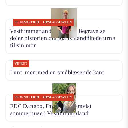
SPONSORERET
OPSLAGSTAVLEN
Vesthimmerlands og Farsø Begravelse
deler historien om Joans håndfiltede urne
til sin mor
VEJRET
Lunt, men med en småblæsende kant
SPONSORERET
OPSLAGSTAVLEN
EDC Danebo, Farsø har fremvist
sommerhuse i Vesthimmerland