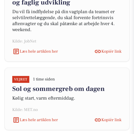
og faglig udvikling
Du vil få indflydelse på din vagtplan da teamet er
selvtilrettelæggende, du skal forvente fortrinsvis
aftenvagter og du skal påtænke at arbejde hver 4.
weekend.
Kilde: JobNet
Læs hele artiklen her
Kopiér link
1 time siden
VEJRET
Sol og sommergreb om dagen
Kølig start, varm eftermiddag.
Kilde: MET.no
Læs hele artiklen her
Kopiér link