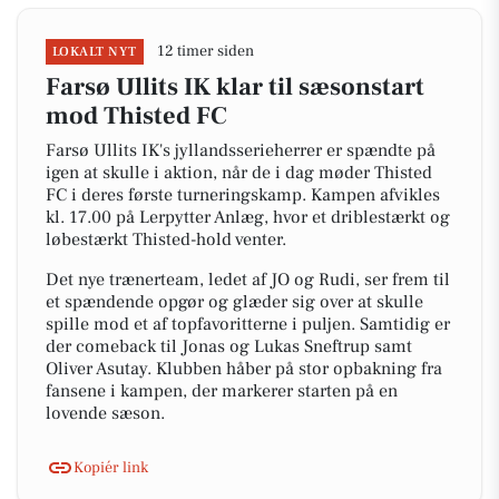
12 timer siden
LOKALT NYT
Farsø Ullits IK klar til sæsonstart
mod Thisted FC
Farsø Ullits IK's jyllandsserieherrer er spændte på
igen at skulle i aktion, når de i dag møder Thisted
FC i deres første turneringskamp. Kampen afvikles
kl. 17.00 på Lerpytter Anlæg, hvor et driblestærkt og
løbestærkt Thisted-hold venter.
Det nye trænerteam, ledet af JO og Rudi, ser frem til
et spændende opgør og glæder sig over at skulle
spille mod et af topfavoritterne i puljen. Samtidig er
der comeback til Jonas og Lukas Sneftrup samt
Oliver Asutay. Klubben håber på stor opbakning fra
fansene i kampen, der markerer starten på en
lovende sæson.
Kopiér link