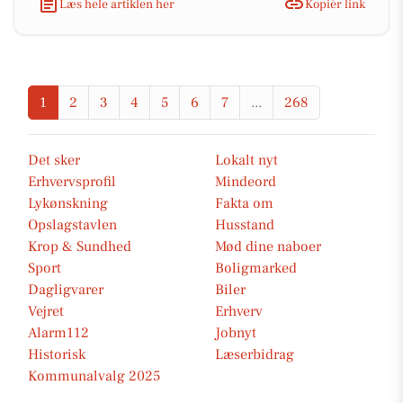
Læs hele artiklen her
Kopiér link
1
2
3
4
5
6
7
...
268
Det sker
Lokalt nyt
Erhvervsprofil
Mindeord
Lykønskning
Fakta om
Opslagstavlen
Husstand
Krop & Sundhed
Mød dine naboer
Sport
Boligmarked
Dagligvarer
Biler
Vejret
Erhverv
Alarm112
Jobnyt
Historisk
Læserbidrag
Kommunalvalg 2025