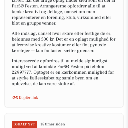
farver, når det årlige optog finder sted som en del af
FarSØ Festen. Arrangørerne opfordrer alle til at
tænke kreativt og deltage, uanset om man
repræsenterer en forening, klub, virksomhed eller
blot en gruppe venner.
Alle indslag, uanset hvor skøre eller festlige de er,
belønnes med 500 kr. Det er en oplagt mulighed for
at fremvise kreative kostumer eller flot pyntede
køretøjer — kun fantasien sætter grænser.
Interesserede opfordres til at melde sig hurtigst
muligt ved at kontakte FarSØ Festen på telefon
22997777. Optoget er en kærkommen mulighed for
at styrke fællesskabet og samle byen om en
oplevelse, de kan være stolte af.
Kopiér link
18 timer siden
LOKALT NYT