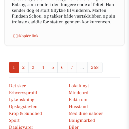
Balsby, som endte i den tungere ende af feltet. Han
sender dog et stort tillykke til vinderen, Morten
Findsen Schou, og takker både værtsklubben og sin
trofaste caddie for støtten gennem konkurrencen.
Kopiér link
1
2
3
4
5
6
7
...
268
Det sker
Lokalt nyt
Erhvervsprofil
Mindeord
Lykønskning
Fakta om
Opslagstavlen
Husstand
Krop & Sundhed
Mød dine naboer
Sport
Boligmarked
Dagligvarer
Biler