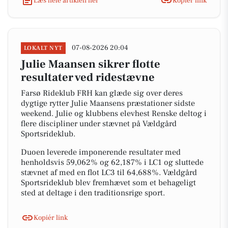
Læs hele artiklen her
Kopiér link
07-08-2026 20:04
LOKALT NYT
Julie Maansen sikrer flotte
resultater ved ridestævne
Farsø Rideklub FRH kan glæde sig over deres
dygtige rytter Julie Maansens præstationer sidste
weekend. Julie og klubbens elevhest Renske deltog i
flere discipliner under stævnet på Vældgård
Sportsrideklub.
Duoen leverede imponerende resultater med
henholdsvis 59,062% og 62,187% i LC1 og sluttede
stævnet af med en flot LC3 til 64,688%. Vældgård
Sportsrideklub blev fremhævet som et behageligt
sted at deltage i den traditionsrige sport.
Kopiér link