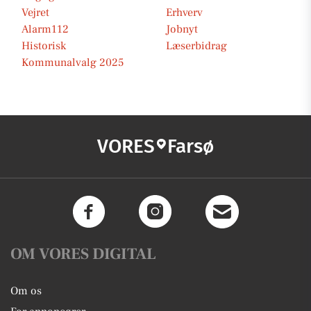
Vejret
Erhverv
Alarm112
Jobnyt
Historisk
Læserbidrag
Kommunalvalg 2025
VORES
Farsø
OM VORES DIGITAL
Om os