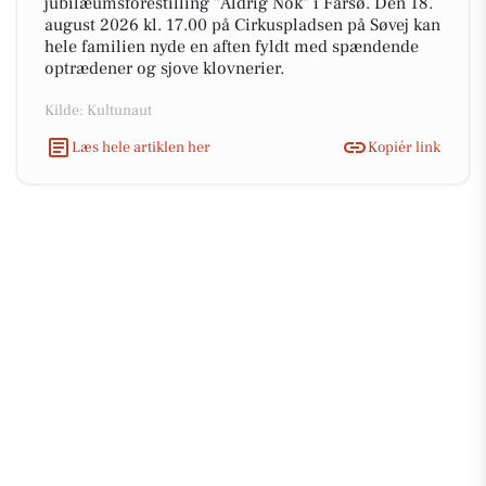
jubilæumsforestilling "Aldrig Nok" i Farsø. Den 18.
august 2026 kl. 17.00 på Cirkuspladsen på Søvej kan
hele familien nyde en aften fyldt med spændende
optrædener og sjove klovnerier.
Kilde: Kultunaut
Læs hele artiklen her
Kopiér link