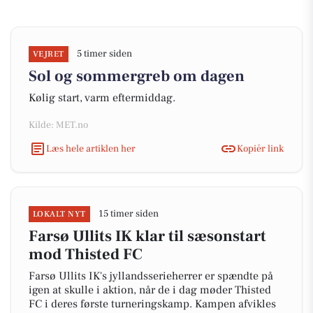
5 timer siden
VEJRET
Sol og sommergreb om dagen
Kølig start, varm eftermiddag.
Kilde: MET.no
Læs hele artiklen her
Kopiér link
15 timer siden
LOKALT NYT
Farsø Ullits IK klar til sæsonstart
mod Thisted FC
Farsø Ullits IK's jyllandsserieherrer er spændte på
igen at skulle i aktion, når de i dag møder Thisted
FC i deres første turneringskamp. Kampen afvikles