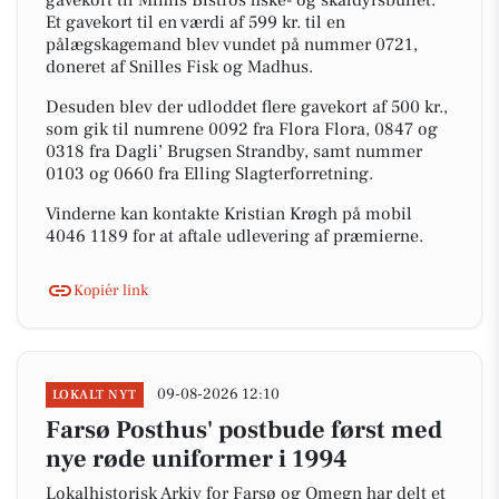
gavekort til Mimis Bistros fiske- og skaldyrsbuffet.
Et gavekort til en værdi af 599 kr. til en
pålægskagemand blev vundet på nummer 0721,
doneret af Snilles Fisk og Madhus.
Desuden blev der udloddet flere gavekort af 500 kr.,
som gik til numrene 0092 fra Flora Flora, 0847 og
0318 fra Dagli’ Brugsen Strandby, samt nummer
0103 og 0660 fra Elling Slagterforretning.
Vinderne kan kontakte Kristian Krøgh på mobil
4046 1189 for at aftale udlevering af præmierne.
Kopiér link
09-08-2026 12:10
LOKALT NYT
Farsø Posthus' postbude først med
nye røde uniformer i 1994
Lokalhistorisk Arkiv for Farsø og Omegn har delt et