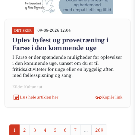
09-08-2026 12:04
DET SKER
Oplev byfest og prøvetræning i
Farsø i den kommende uge
I Farsø er der spændende muligheder for oplevelser
i den kommende uge, uanset om du er til
fritidsaktiviteter for unge eller en hyggelig aften
med fællesspisning og sang.
Kilde: Kultunaut
Læs hele artiklen her
Kopiér link
1
2
3
4
5
6
7
...
269