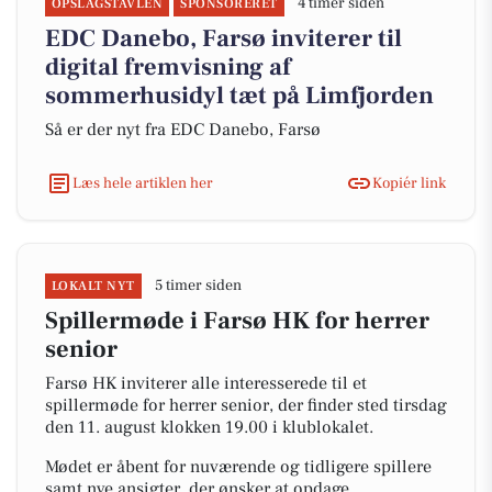
4 timer siden
OPSLAGSTAVLEN
SPONSORERET
EDC Danebo, Farsø inviterer til
digital fremvisning af
sommerhusidyl tæt på Limfjorden
Så er der nyt fra EDC Danebo, Farsø
Læs hele artiklen her
Kopiér link
5 timer siden
LOKALT NYT
Spillermøde i Farsø HK for herrer
senior
Farsø HK inviterer alle interesserede til et
spillermøde for herrer senior, der finder sted tirsdag
den 11. august klokken 19.00 i klublokalet.
Mødet er åbent for nuværende og tidligere spillere
samt nye ansigter, der ønsker at opdage