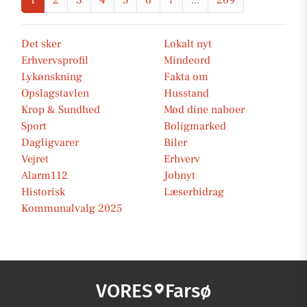
1
2
3
4
5
6
7
...
269
Det sker
Lokalt nyt
Erhvervsprofil
Mindeord
Lykønskning
Fakta om
Opslagstavlen
Husstand
Krop & Sundhed
Mød dine naboer
Sport
Boligmarked
Dagligvarer
Biler
Vejret
Erhverv
Alarm112
Jobnyt
Historisk
Læserbidrag
Kommunalvalg 2025
VORES
Farsø