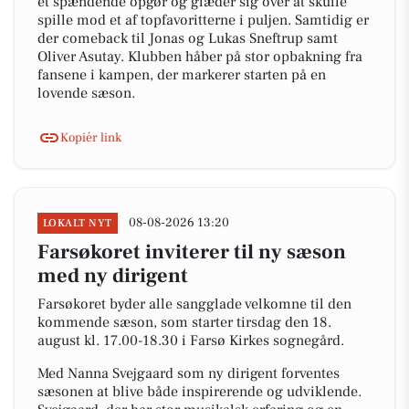
et spændende opgør og glæder sig over at skulle
spille mod et af topfavoritterne i puljen. Samtidig er
der comeback til Jonas og Lukas Sneftrup samt
Oliver Asutay. Klubben håber på stor opbakning fra
fansene i kampen, der markerer starten på en
lovende sæson.
Kopiér link
08-08-2026 13:20
LOKALT NYT
Farsøkoret inviterer til ny sæson
med ny dirigent
Farsøkoret byder alle sangglade velkomne til den
kommende sæson, som starter tirsdag den 18.
august kl. 17.00-18.30 i Farsø Kirkes sognegård.
Med Nanna Svejgaard som ny dirigent forventes
sæsonen at blive både inspirerende og udviklende.