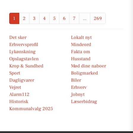
1
2
3
4
5
6
7
...
269
Det sker
Lokalt nyt
Erhvervsprofil
Mindeord
Lykønskning
Fakta om
Opslagstavlen
Husstand
Krop & Sundhed
Mød dine naboer
Sport
Boligmarked
Dagligvarer
Biler
Vejret
Erhverv
Alarm112
Jobnyt
Historisk
Læserbidrag
Kommunalvalg 2025