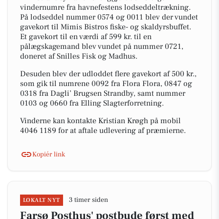
vindernumre fra havnefestens lodseddeltrækning.
På lodseddel nummer 0574 og 0011 blev der vundet
gavekort til Mimis Bistros fiske- og skaldyrsbuffet.
Et gavekort til en værdi af 599 kr. til en
pålægskagemand blev vundet på nummer 0721,
doneret af Snilles Fisk og Madhus.
Desuden blev der udloddet flere gavekort af 500 kr.,
som gik til numrene 0092 fra Flora Flora, 0847 og
0318 fra Dagli’ Brugsen Strandby, samt nummer
0103 og 0660 fra Elling Slagterforretning.
Vinderne kan kontakte Kristian Krøgh på mobil
4046 1189 for at aftale udlevering af præmierne.
Kopiér link
3 timer siden
LOKALT NYT
Farsø Posthus' postbude først med