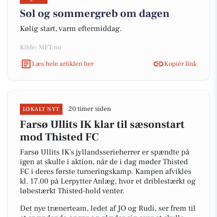
Sol og sommergreb om dagen
Kølig start, varm eftermiddag.
Kilde: MET.no
Læs hele artiklen her
Kopiér link
20 timer siden
LOKALT NYT
Farsø Ullits IK klar til sæsonstart
mod Thisted FC
Farsø Ullits IK's jyllandsserieherrer er spændte på
igen at skulle i aktion, når de i dag møder Thisted
FC i deres første turneringskamp. Kampen afvikles
kl. 17.00 på Lerpytter Anlæg, hvor et driblestærkt og
løbestærkt Thisted-hold venter.
Det nye trænerteam, ledet af JO og Rudi, ser frem til