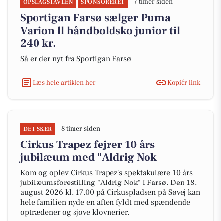
7 timer siden
OPSLAGSTAVLEN
SPONSORERET
Sportigan Farsø sælger Puma
Varion ll håndboldsko junior til
240 kr.
Så er der nyt fra Sportigan Farsø
Læs hele artiklen her
Kopiér link
8 timer siden
DET SKER
Cirkus Trapez fejrer 10 års
jubilæum med "Aldrig Nok
Kom og oplev Cirkus Trapez's spektakulære 10 års
jubilæumsforestilling "Aldrig Nok" i Farsø. Den 18.
august 2026 kl. 17.00 på Cirkuspladsen på Søvej kan
hele familien nyde en aften fyldt med spændende
optrædener og sjove klovnerier.