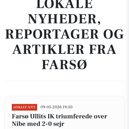
LOKALE
NYHEDER,
REPORTAGER OG
ARTIKLER FRA
FARSØ
09-05-2026 19:30
LOKALT NYT
Farsø Ullits IK triumferede over
Nibe med 2-0 sejr