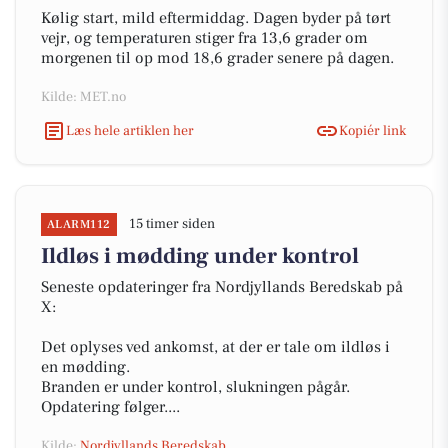
Kølig start, mild eftermiddag. Dagen byder på tørt
vejr, og temperaturen stiger fra 13,6 grader om
morgenen til op mod 18,6 grader senere på dagen.
Kilde: MET.no
Læs hele artiklen her
Kopiér link
15 timer siden
ALARM112
Ildløs i mødding under kontrol
Seneste opdateringer fra Nordjyllands Beredskab på
X:
Det oplyses ved ankomst, at der er tale om ildløs i
en mødding.
Branden er under kontrol, slukningen pågår.
Opdatering følger....
Kilde:
Nordjyllands Beredskab