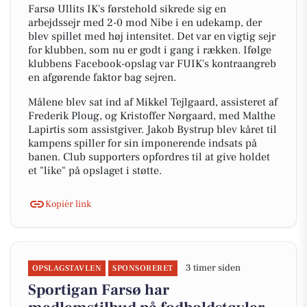
Farsø Ullits IK's førstehold sikrede sig en
arbejdssejr med 2-0 mod Nibe i en udekamp, der
blev spillet med høj intensitet. Det var en vigtig sejr
for klubben, som nu er godt i gang i rækken. Ifølge
klubbens Facebook-opslag var FUIK's kontraangreb
en afgørende faktor bag sejren.
Målene blev sat ind af Mikkel Tejlgaard, assisteret af
Frederik Ploug, og Kristoffer Nørgaard, med Malthe
Lapirtis som assistgiver. Jakob Bystrup blev kåret til
kampens spiller for sin imponerende indsats på
banen. Club supporters opfordres til at give holdet
et "like" på opslaget i støtte.
Kopiér link
3 timer siden
OPSLAGSTAVLEN
SPONSORERET
Sportigan Farsø har