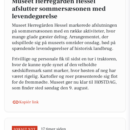
Museet Herregården Hessel
afslutter sommersæsonen med
levendegørelse
Museet Herregården Hessel markerede afslutningen
på sommersæsonen med en række aktiviteter, hvor
mange glade gæster deltog. Arrangementet, der
udspillede sig på museets områder onsdag, bød på
spændende levendegørelser af historisk landbrug.
Frivillige og personale fik til sidst en tur i traktoren,
hvor de kunne nyde synet af den velholdte
sædskiftemark samt marker, hvor høsten af neg har
været rigelig. Kartofler og roer præsenterede sig flot
for de fremmødte. Museet gør nu klar til HØSTDAG,
som finder sted søndag den 9. august.
Kopiér link
17 timer siden
LOKALT NYT