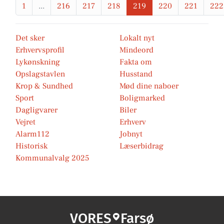
1
...
216
217
218
219
220
221
222
Det sker
Lokalt nyt
Erhvervsprofil
Mindeord
Lykønskning
Fakta om
Opslagstavlen
Husstand
Krop & Sundhed
Mød dine naboer
Sport
Boligmarked
Dagligvarer
Biler
Vejret
Erhverv
Alarm112
Jobnyt
Historisk
Læserbidrag
Kommunalvalg 2025
VORES
Farsø