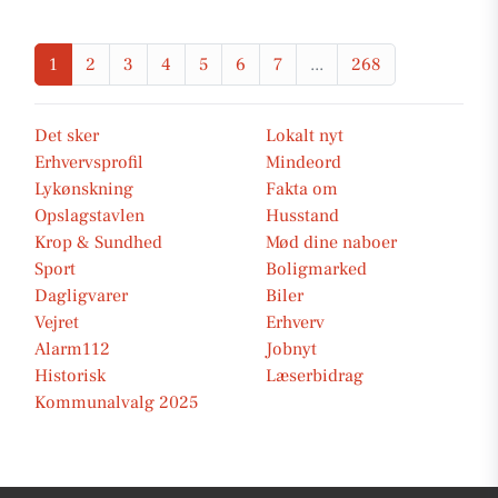
1
2
3
4
5
6
7
...
268
Det sker
Lokalt nyt
Erhvervsprofil
Mindeord
Lykønskning
Fakta om
Opslagstavlen
Husstand
Krop & Sundhed
Mød dine naboer
Sport
Boligmarked
Dagligvarer
Biler
Vejret
Erhverv
Alarm112
Jobnyt
Historisk
Læserbidrag
Kommunalvalg 2025