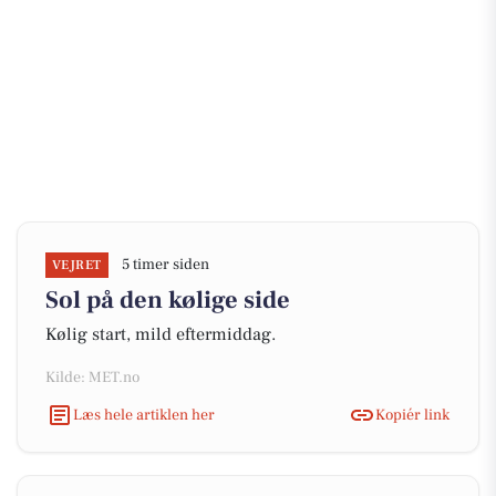
5 timer siden
VEJRET
Sol på den kølige side
Kølig start, mild eftermiddag.
Kilde: MET.no
Læs hele artiklen her
Kopiér link