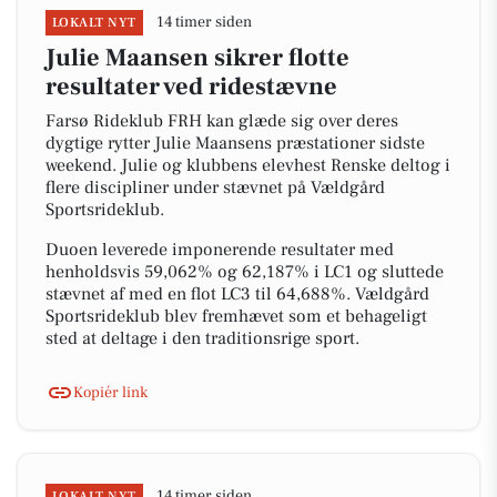
14 timer siden
LOKALT NYT
Julie Maansen sikrer flotte
resultater ved ridestævne
Farsø Rideklub FRH kan glæde sig over deres
dygtige rytter Julie Maansens præstationer sidste
weekend. Julie og klubbens elevhest Renske deltog i
flere discipliner under stævnet på Vældgård
Sportsrideklub.
Duoen leverede imponerende resultater med
henholdsvis 59,062% og 62,187% i LC1 og sluttede
stævnet af med en flot LC3 til 64,688%. Vældgård
Sportsrideklub blev fremhævet som et behageligt
sted at deltage i den traditionsrige sport.
Kopiér link
14 timer siden
LOKALT NYT