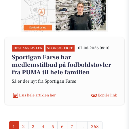
07-08-2026 08:10
OPSLAGSTAVLEN
SPONSORERET
Sportigan Farsø har
medlemstilbud på fodboldstøvler
fra PUMA til hele familien
Så er der nyt fra Sportigan Farsø
Læs hele artiklen her
Kopiér link
1
2
3
4
5
6
7
...
268